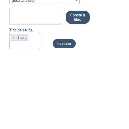
(toda la base)
Construir 
filtro
Tipo de salida
×
Tabla