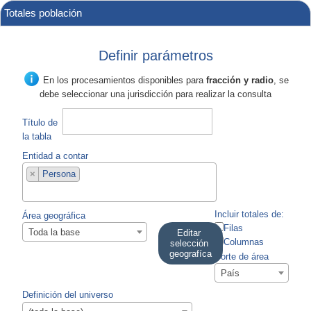
Totales población
Definir parámetros
En los procesamientos disponibles para
fracción y radio
, se
debe seleccionar una jurisdicción para realizar la consulta
Título de
la tabla
Entidad a contar
×
Persona
Incluir totales de:
Área geográfica
Filas
Toda la base
Editar 
Columnas
selección 
geografíca
Corte de área
País
Definición del universo